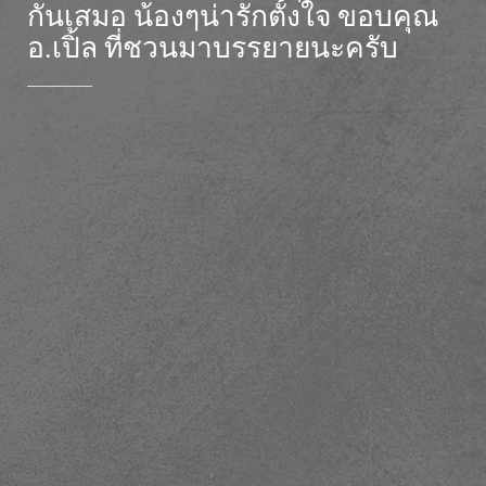
กันเสมอ น้องๆน่ารักตั้งใจ ขอบคุณ
25 APRIL 2025
อ.เปิ้ล ที่ชวนมาบรรยายนะครับ