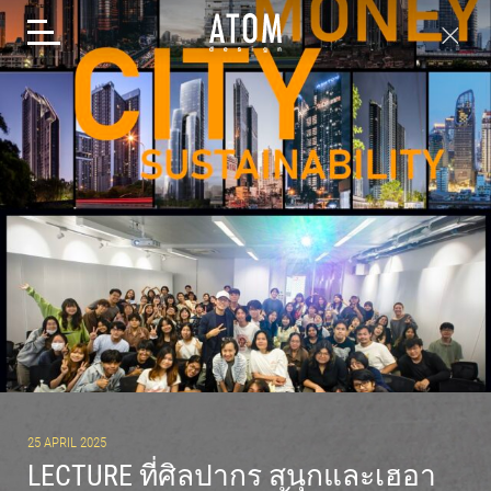
Toggle
FOLLOW US
navigation
COPYRIGHT © 2021 ATOM DESIGN CO.,LTD.
LECTURE ที่ศิลปากร สนุกและเฮอากันเสมอ
25 APRIL 2025
น้องๆน่ารักตั้งใจ ขอบคุณ อ.เปิ้ล ที่ชวนมา
LECTURE ที่ศิลปากร สนุกและเฮอา
บรรยายนะครับ